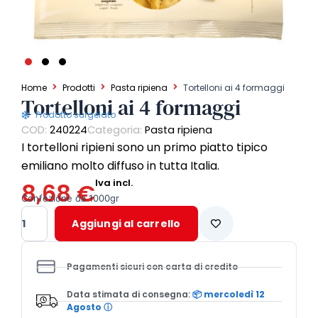
Home
Prodotti
Pasta ripiena
Tortelloni ai 4 formaggi
Tortelloni ai 4 formaggi
Prodotto surgelato
COD:
240224
Categoria:
Pasta ripiena
I tortelloni ripieni sono un primo piatto tipico
emiliano molto diffuso in tutta Italia.
Iva incl.
8,68
€
Confezione da 1000gr
Tortelloni
Aggiungi al carrello
ai
4
formaggi
Pagamenti sicuri con carta di credito
quantità
Data stimata di consegna:
📦 mercoledì 12
Agosto
ⓘ