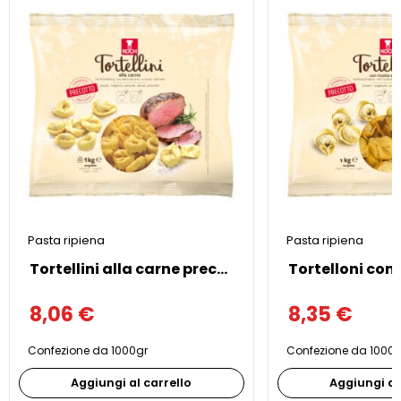
Pasta ripiena
Pasta ripiena
Tortellini alla carne precotti
8,06
€
8,35
€
Confezione da 1000gr
Confezione da 1000g
Aggiungi al carrello
Aggiungi al