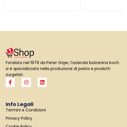
Fondata nel 1979 da Peter Gojer, l’azienda bolzanina Koch
si è specializzata nella produzione di pasta e prodotti
surgelati.
F
I
L
a
n
i
c
s
n
e
t
k
b
a
e
Info Legali
o
g
d
Termini e Condizioni
o
r
i
k
a
n
Privacy Policy
-
m
f
Cookie Policy