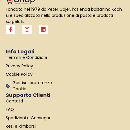
Fondata nel 1979 da Peter Gojer, l’azienda bolzanina Koch
si è specializzata nella produzione di pasta e prodotti
surgelati.
F
I
L
a
n
i
c
s
n
e
t
k
b
a
e
Info Legali
o
g
d
Termini e Condizioni
o
r
i
k
a
n
Privacy Policy
-
m
f
Cookie Policy
Gestisci preferenze
Cookie
Supporto Clienti
Contatti
FAQ
Spedizioni e Consegne
Resi e Rimborsi