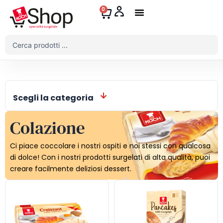
Vai
0
Carrello
al
contenuto
Il Mio Account
Search
...
Scegli la categoria
Colazione
Ci piace coccolare i nostri ospiti e noi stessi con qualcosa
di dolce! Con i nostri prodotti surgelati di alta qualità, puoi
creare facilmente deliziosi dessert.