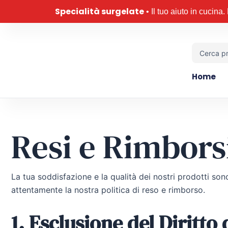
Vai
Specialità surgelate
• Il tuo aiuto in cucina
al
contenuto
Search
...
Home
Resi e Rimbors
La tua soddisfazione e la qualità dei nostri prodotti son
attentamente la nostra politica di reso e rimborso.
1. Esclusione del Diritto