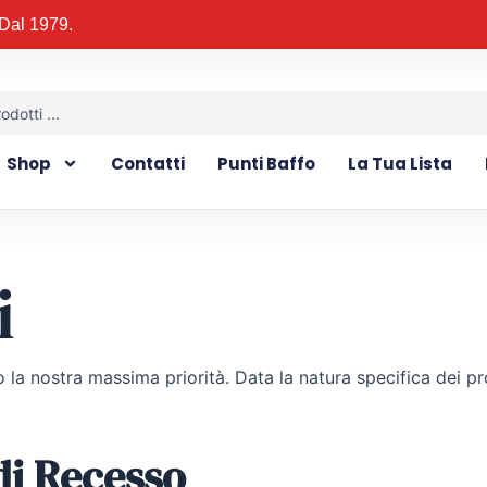
. Dal 1979.
Shop
Contatti
Punti Baffo
La Tua Lista
i
o la nostra massima priorità. Data la natura specifica dei p
 di Recesso