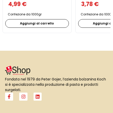
4,99
€
3,78
€
Confezione da 1000gr
Confezione da 1000g
Aggiungi al carrello
Aggiungi al
Fondata nel 1979 da Peter Gojer, l’azienda bolzanina Koch
si è specializzata nella produzione di pasta e prodotti
surgelati.
F
I
L
a
n
i
c
s
n
e
t
k
b
a
e