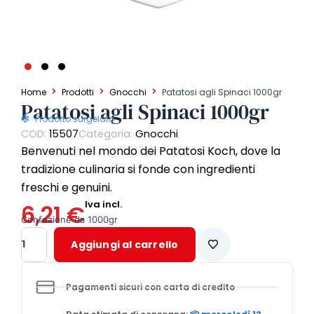
Home
Prodotti
Gnocchi
Patatosi agli Spinaci 1000gr
Patatosi agli Spinaci 1000gr
Prodotto surgelato
COD:
15507
Categoria:
Gnocchi
Benvenuti nel mondo dei Patatosi Koch, dove la
tradizione culinaria si fonde con ingredienti
freschi e genuini.
Iva incl.
6,21
€
Confezione da 1000gr
Patatosi
Aggiungi al carrello
agli
Spinaci
1000gr
Pagamenti sicuri con carta di credito
quantità