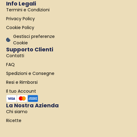
Info Legali
o
g
d
Termini e Condizioni
o
r
i
k
a
n
Privacy Policy
-
m
f
Cookie Policy
Gestisci preferenze
Cookie
Supporto Clienti
Contatti
FAQ
Spedizioni e Consegne
Resi e Rimborsi
Il tuo Account
La Nostra Azienda
Chi siamo
Ricette