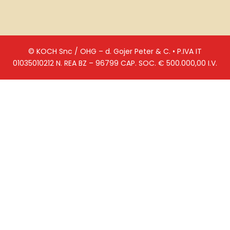
© KOCH Snc / OHG – d. Gojer Peter & C. • P.IVA IT
01035010212 N. REA BZ – 96799 CAP. SOC. € 500.000,00 I.V.