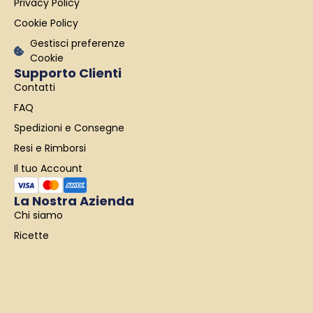
Privacy Policy
-
m
f
Cookie Policy
Gestisci preferenze
Cookie
Supporto Clienti
Contatti
FAQ
Spedizioni e Consegne
Resi e Rimborsi
Il tuo Account
La Nostra Azienda
Chi siamo
Ricette