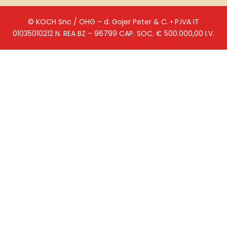
© KOCH Snc / OHG – d. Gojer Peter & C. • P.IVA IT
01035010212 N. REA BZ – 96799 CAP. SOC. € 500.000,00 I.V.