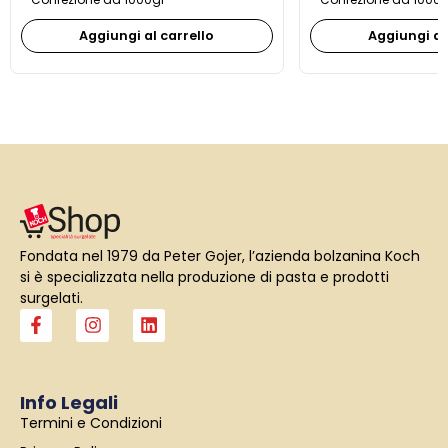
Aggiungi al carrello
Aggiungi al
Fondata nel 1979 da Peter Gojer, l’azienda bolzanina Koch
si è specializzata nella produzione di pasta e prodotti
surgelati.
F
I
L
a
n
i
c
s
n
e
t
k
b
a
e
Info Legali
o
g
d
Termini e Condizioni
o
r
i
k
a
n