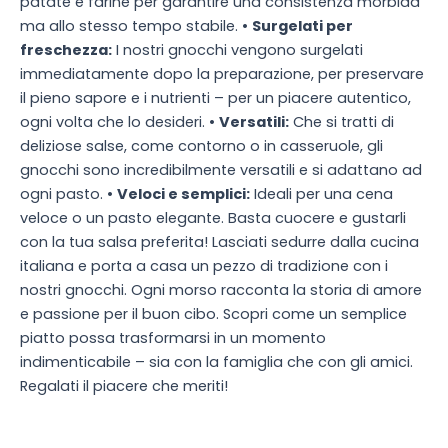
patate e farine per garantire una consistenza morbida
ma allo stesso tempo stabile. •
Surgelati per
freschezza:
I nostri gnocchi vengono surgelati
immediatamente dopo la preparazione, per preservare
il pieno sapore e i nutrienti – per un piacere autentico,
ogni volta che lo desideri. •
Versatili:
Che si tratti di
deliziose salse, come contorno o in casseruole, gli
gnocchi sono incredibilmente versatili e si adattano ad
ogni pasto. •
Veloci e semplici:
Ideali per una cena
veloce o un pasto elegante. Basta cuocere e gustarli
con la tua salsa preferita! Lasciati sedurre dalla cucina
italiana e porta a casa un pezzo di tradizione con i
nostri gnocchi. Ogni morso racconta la storia di amore
e passione per il buon cibo. Scopri come un semplice
piatto possa trasformarsi in un momento
indimenticabile – sia con la famiglia che con gli amici.
Regalati il piacere che meriti!