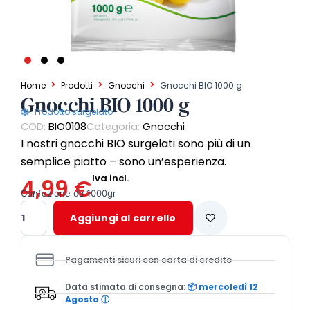
Home
Prodotti
Gnocchi
Gnocchi BIO 1000 g
Gnocchi BIO 1000 g
Prodotto surgelato
COD:
BIO0108
Categoria:
Gnocchi
I nostri gnocchi BIO surgelati sono più di un
semplice piatto – sono un’esperienza.
Iva incl.
4,99
€
Confezione da 1000gr
Gnocchi
Aggiungi al carrello
BIO
1000
g
Pagamenti sicuri con carta di credito
quantità
Data stimata di consegna:
📦 mercoledì 12
Agosto
ⓘ