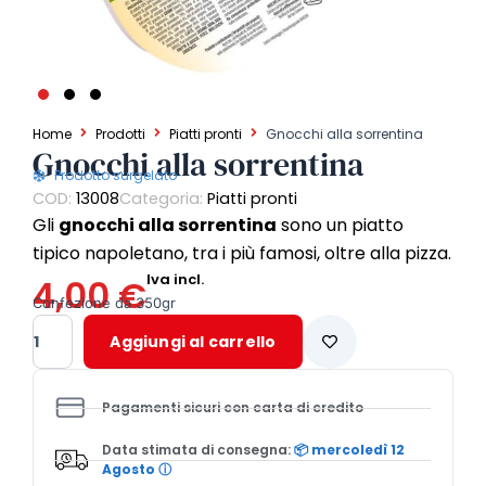
Home
Prodotti
Piatti pronti
Gnocchi alla sorrentina
Gnocchi alla sorrentina
Prodotto surgelato
COD:
13008
Categoria:
Piatti pronti
Gli
gnocchi alla sorrentina
sono un piatto
tipico napoletano, tra i più famosi, oltre alla pizza.
Iva incl.
4,00
€
Confezione da 350gr
Gnocchi
Aggiungi al carrello
alla
sorrentina
quantità
Pagamenti sicuri con carta di credito
Data stimata di consegna:
📦 mercoledì 12
Agosto
ⓘ