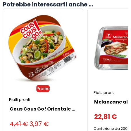
Potrebbe interessarti anche ...
Il
Il
prezzo
prezzo
originale
attuale
era:
è:
4,41 €.
3,97 €.
Promo
Piatti pronti
Piatti pronti
Cous Cous Go! Orientale 300g
22,81
€
4,41
€
3,97
€
Confezione da 2000