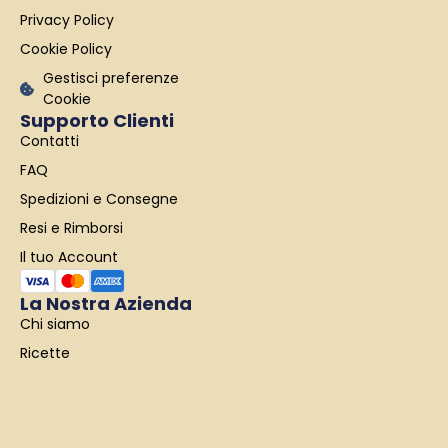
k
a
n
Privacy Policy
-
m
f
Cookie Policy
Gestisci preferenze
Cookie
Supporto Clienti
Contatti
FAQ
Spedizioni e Consegne
Resi e Rimborsi
Il tuo Account
La Nostra Azienda
Chi siamo
Ricette