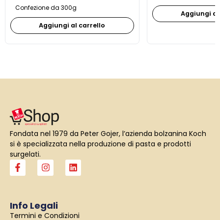
Confezione da 300g
Aggiungi al
Aggiungi al carrello
Fondata nel 1979 da Peter Gojer, l’azienda bolzanina Koch
si è specializzata nella produzione di pasta e prodotti
surgelati.
F
I
L
a
n
i
c
s
n
e
t
k
b
a
e
Info Legali
o
g
d
Termini e Condizioni
o
r
i