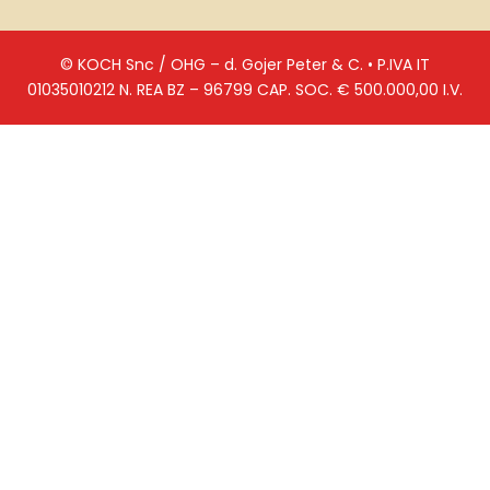
© KOCH Snc / OHG – d. Gojer Peter & C. • P.IVA IT
01035010212 N. REA BZ – 96799 CAP. SOC. € 500.000,00 I.V.