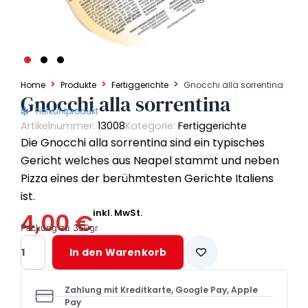
Home
Produkte
Fertiggerichte
Gnocchi alla sorrentina
Gnocchi alla sorrentina
Tiefkühlprodukt
Artikelnummer:
13008
Kategorie:
Fertiggerichte
Die Gnocchi alla sorrentina sind ein typisches
Gericht welches aus Neapel stammt und neben
Pizza eines der berühmtesten Gerichte Italiens
ist.
inkl. MwSt.
4,00
€
Packung zu 350gr
Gnocchi
In den Warenkorb
alla
sorrentina
Menge
Zahlung mit Kreditkarte, Google Pay, Apple
Pay