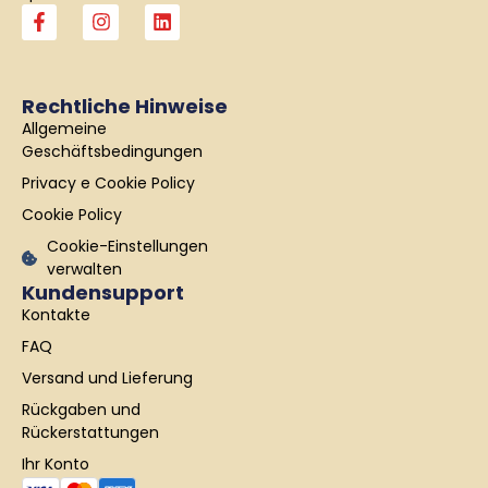
F
I
L
a
n
i
c
s
n
e
t
k
b
a
e
Rechtliche Hinweise
o
g
d
Allgemeine
o
r
i
k
a
n
Geschäftsbedingungen
-
m
Privacy e Cookie Policy
f
Cookie Policy
Cookie-Einstellungen
verwalten
Kundensupport
Kontakte
FAQ
Versand und Lieferung
Rückgaben und
Rückerstattungen
Ihr Konto