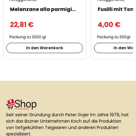
Melanzane alla parmigiana 2kg
22,81
€
4,00
€
Packung zu 2000 gr
Packung zu 300gr
In den Warenkorb
In den Wa
Seit seiner Gründung durch Peter Gojer im Jahre 1979, hat
sich das Bozner Unternehmen Koch auf die Produktion
von tiefgekühlten Teigwaren und anderen Produkten
spezialisiert.