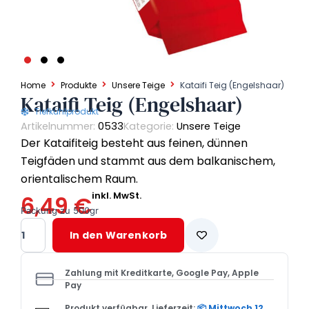
Home
Produkte
Unsere Teige
Kataifi Teig (Engelshaar)
Kataifi Teig (Engelshaar)
Tiefkühlprodukt
Artikelnummer:
0533
Kategorie:
Unsere Teige
Der Kataifiteig besteht aus feinen, dünnen
Teigfäden und stammt aus dem balkanischem,
orientalischem Raum.
inkl. MwSt.
6,49
€
Packung zu 500gr
Kataifi
In den Warenkorb
Teig
(Engelshaar)
Menge
Zahlung mit Kreditkarte, Google Pay, Apple
Pay
Produkt verfügbar, Lieferzeit:
📦 Mittwoch 12