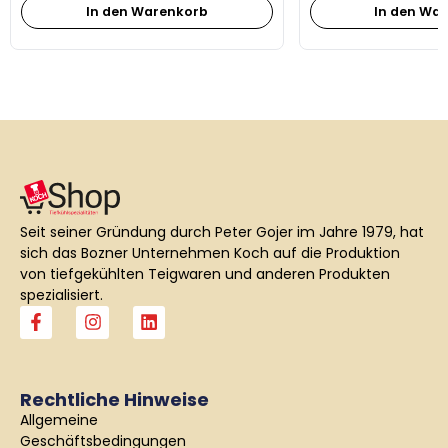
In den Warenkorb
In den Wa
Seit seiner Gründung durch Peter Gojer im Jahre 1979, hat
sich das Bozner Unternehmen Koch auf die Produktion
von tiefgekühlten Teigwaren und anderen Produkten
spezialisiert.
F
I
L
a
n
i
c
s
n
e
t
k
b
a
e
Rechtliche Hinweise
o
g
d
Allgemeine
o
r
i
k
a
n
Geschäftsbedingungen