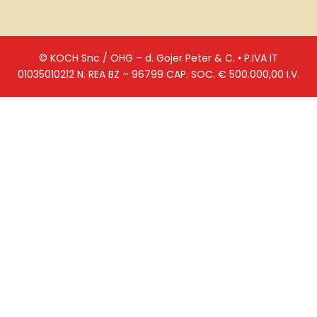
© KOCH Snc / OHG – d. Gojer Peter & C. • P.IVA IT
01035010212 N. REA BZ – 96799 CAP. SOC. € 500.000,00 I.V.