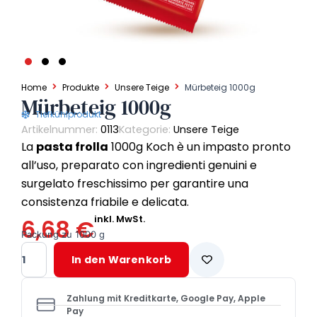
Home
Produkte
Unsere Teige
Mürbeteig 1000g
Mürbeteig 1000g
Tiefkühlprodukt
Artikelnummer:
0113
Kategorie:
Unsere Teige
La
pasta frolla
1000g Koch è un impasto pronto
all’uso, preparato con ingredienti genuini e
surgelato freschissimo per garantire una
consistenza friabile e delicata.
inkl. MwSt.
6,68
€
Packung zu 1000 g
Mürbeteig
In den Warenkorb
1000g
Menge
Zahlung mit Kreditkarte, Google Pay, Apple
Pay