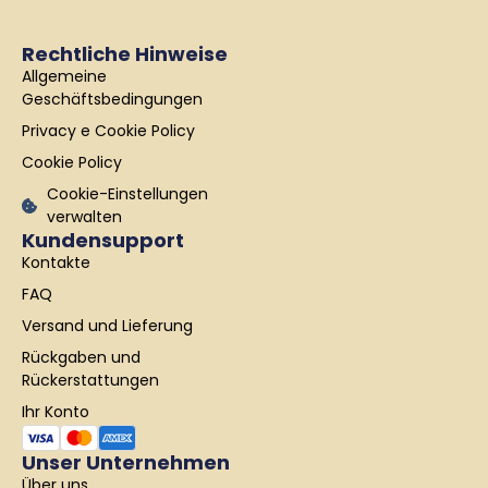
e
t
k
b
a
e
Rechtliche Hinweise
o
g
d
Allgemeine
o
r
i
k
a
n
Geschäftsbedingungen
-
m
Privacy e Cookie Policy
f
Cookie Policy
Cookie-Einstellungen
verwalten
Kundensupport
Kontakte
FAQ
Versand und Lieferung
Rückgaben und
Rückerstattungen
Ihr Konto
Unser Unternehmen
Über uns