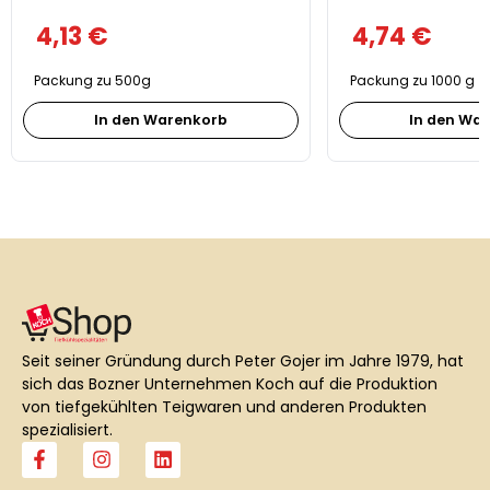
4,13
€
4,74
€
Packung zu 500g
Packung zu 1000 g
In den Warenkorb
In den Wa
Seit seiner Gründung durch Peter Gojer im Jahre 1979, hat
sich das Bozner Unternehmen Koch auf die Produktion
von tiefgekühlten Teigwaren und anderen Produkten
spezialisiert.
F
I
L
a
n
i
c
s
n