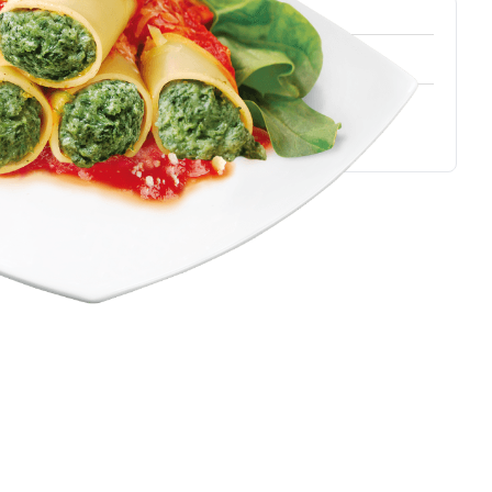
rte, Google Pay, Apple Pay
eferzeit:
📦 Mittwoch 12 August
ⓘ
ferung