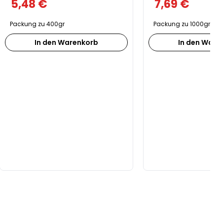
5,48
€
7,69
€
Packung zu 400gr
Packung zu 1000gr
In den Warenkorb
In den War