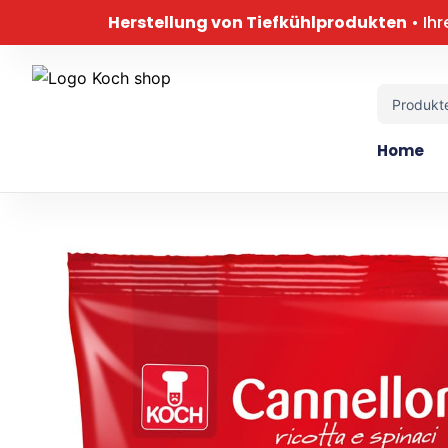
Zum
Herstellung von Tiefkühlprodukten
• Ihr
Inhalt
springen
Search
...
Home