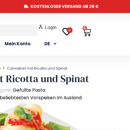
KOSTENLOSER VERSAND AB 25 €
Login
Warenkor
0
0
Mein Konto
DE
a
Cannelloni mit Ricotta und Spinat
t Ricotta und Spinat
gorie:
Gefüllte Pasta
beliebtesten Vorspeisen im Ausland.
b