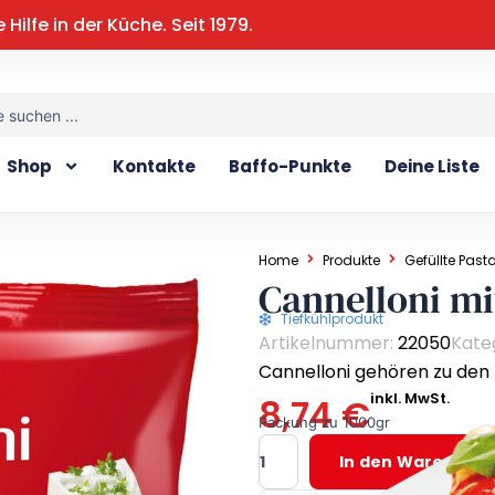
e Hilfe in der Küche. Seit 1979.
Shop
Kontakte
Baffo-Punkte
Deine Liste
Home
Produkte
Gefüllte Past
Cannelloni mi
Tiefkühlprodukt
Artikelnummer:
22050
Kate
Cannelloni gehören zu den 
inkl. MwSt.
8,74
€
Packung zu 1000gr
Cannelloni
In den Warenkor
mit
Ricotta