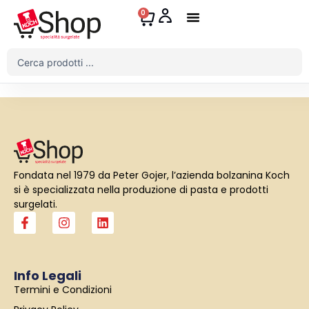
Vai
0
Carrello
al
contenuto
Il Mio Account
Search
...
Fondata nel 1979 da Peter Gojer, l’azienda bolzanina Koch
si è specializzata nella produzione di pasta e prodotti
surgelati.
F
I
L
a
n
i
c
s
n
e
t
k
b
a
e
Info Legali
o
g
d
Termini e Condizioni
o
r
i
k
a
n