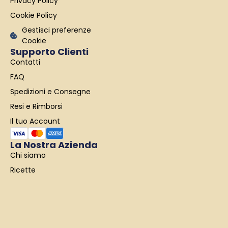
Privacy Policy
-
m
f
Cookie Policy
Gestisci preferenze
Cookie
Supporto Clienti
Contatti
FAQ
Spedizioni e Consegne
Resi e Rimborsi
Il tuo Account
La Nostra Azienda
Chi siamo
Ricette