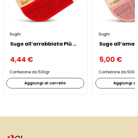
Sughi
Sughi
Sugo all’arrabbiata Più Gusto
4,44
€
5,00
€
Confezione da 500gr
Confezione da 500g
Aggiungi al carrello
Aggiungi al