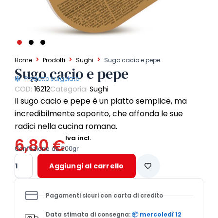
Home
Prodotti
Sughi
Sugo cacio e pepe
Sugo cacio e pepe
Prodotto surgelato
COD:
16212
Categoria:
Sughi
Il sugo cacio e pepe è un piatto semplice, ma
incredibilmente saporito, che affonda le sue
radici nella cucina romana.
Iva incl.
6,80
€
Confezione da 500gr
Sugo
Aggiungi al carrello
cacio
e
pepe
Pagamenti sicuri con carta di credito
quantità
Data stimata di consegna:
📦 mercoledì 12