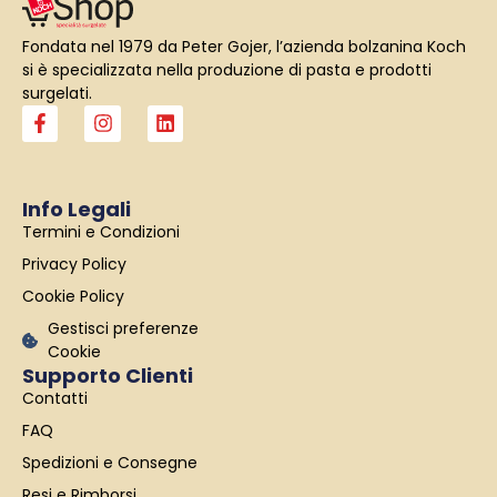
Fondata nel 1979 da Peter Gojer, l’azienda bolzanina Koch
si è specializzata nella produzione di pasta e prodotti
surgelati.
F
I
L
a
n
i
c
s
n
e
t
k
b
a
e
Info Legali
o
g
d
Termini e Condizioni
o
r
i
k
a
n
Privacy Policy
-
m
f
Cookie Policy
Gestisci preferenze
Cookie
Supporto Clienti
Contatti
FAQ
Spedizioni e Consegne
Resi e Rimborsi