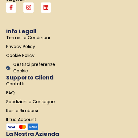
F
I
L
a
n
i
c
s
n
e
t
k
b
a
e
Info Legali
o
g
d
Termini e Condizioni
o
r
i
k
a
n
Privacy Policy
-
m
f
Cookie Policy
Gestisci preferenze
Cookie
Supporto Clienti
Contatti
FAQ
Spedizioni e Consegne
Resi e Rimborsi
Il tuo Account
La Nostra Azienda