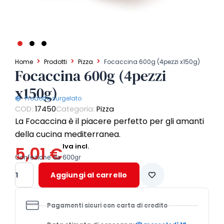
Home
Prodotti
Pizza
Focaccina 600g (4pezzi x150g)
Focaccina 600g (4pezzi
x150g)
Prodotto surgelato
COD:
17450
Categoria:
Pizza
La Focaccina è il piacere perfetto per gli amanti
della cucina mediterranea.
Iva incl.
5,01
€
Confezione da 600gr
Focaccina
Aggiungi al carrello
600g
(4pezzi
x150g)
Pagamenti sicuri con carta di credito
quantità