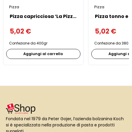
Pizza
Pizza
Pizza capricciosa ‘La Pizza’ 400gr
5,02
€
5,02
€
Confezione da 400gr
Confezione da 380 g
Aggiungi al carrello
Aggiungi al
Fondata nel 1979 da Peter Gojer, l’azienda bolzanina Koch
si è specializzata nella produzione di pasta e prodotti
surgelati.