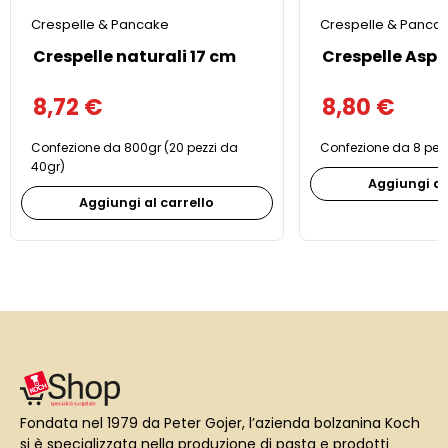
Crespelle & Pancake
Crespelle & Panca
Crespelle naturali 17 cm
Crespelle Asp
8,72
€
8,80
€
Confezione da 800gr (20 pezzi da
Confezione da 8 pezz
40gr)
Aggiungi al
Aggiungi al carrello
Fondata nel 1979 da Peter Gojer, l’azienda bolzanina Koch
si è specializzata nella produzione di pasta e prodotti