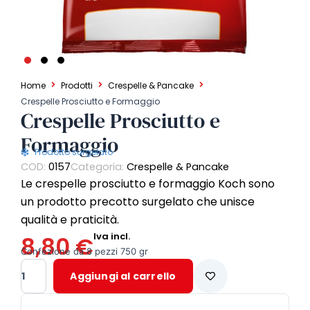
Home
Prodotti
Crespelle & Pancake
Crespelle Prosciutto e Formaggio
Crespelle Prosciutto e
Formaggio
Prodotto surgelato
COD:
0157
Categoria:
Crespelle & Pancake
Le crespelle prosciutto e formaggio Koch sono
un prodotto precotto surgelato che unisce
qualità e praticità.
Iva incl.
8,80
€
Confezione da 8 pezzi 750 gr
Crespelle
Aggiungi al carrello
Prosciutto
e
Formaggio