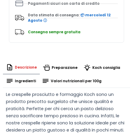
Pagamenti sicuri con carta di credito
quantità
Data stimata di consegna:
📦 mercoledì 12
Agosto
ⓘ
Consegna sempre gratuita
Descrizione
Preparazione
Koch consiglia
Ingredienti
Valori nutrizionali per 100g
Le crespelle prosciutto e formaggio Koch sono un
prodotto precotto surgelato che unisce qualità e
praticità. Perfette per chi cerca un pasto delizioso
senza sacrificare tempo prezioso in cucina. Infatti, le
nostre crespelle ripiene sono la soluzione ideale per chi
desidera un piatto gustoso e di qualità in pochi minuti.