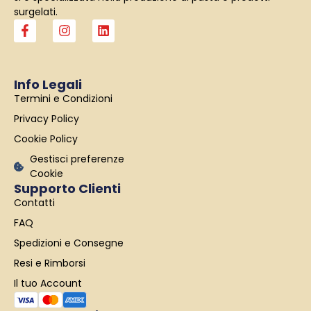
surgelati.
F
I
L
a
n
i
c
s
n
e
t
k
b
a
e
Info Legali
o
g
d
Termini e Condizioni
o
r
i
k
a
n
Privacy Policy
-
m
f
Cookie Policy
Gestisci preferenze
Cookie
Supporto Clienti
Contatti
FAQ
Spedizioni e Consegne
Resi e Rimborsi
Il tuo Account