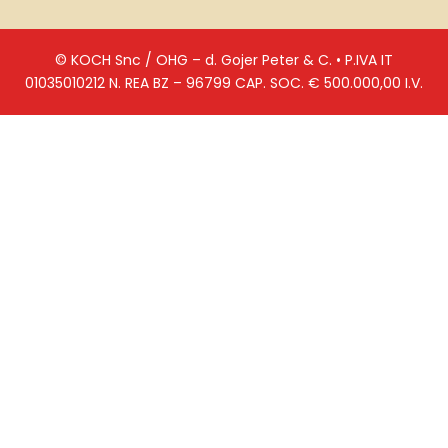
© KOCH Snc / OHG – d. Gojer Peter & C. • P.IVA IT
01035010212 N. REA BZ – 96799 CAP. SOC. € 500.000,00 I.V.