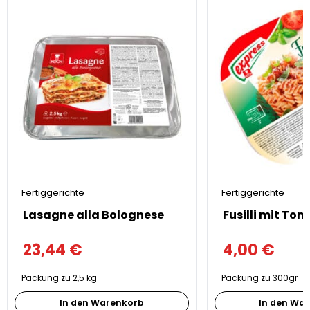
Fertiggerichte
Fertiggerichte
Lasagne alla Bolognese
23,44
€
4,00
€
Packung zu 2,5 kg
Packung zu 300gr
In den Warenkorb
In den Wa