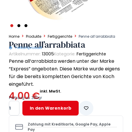
Home
Produkte
Fertiggerichte
Penne all’arrabbiata
Penne all’arrabbiata
Tiefkühlprodukt
Artikelnummer:
13005
Kategorie:
Fertiggerichte
Penne all’arrabbiata werden unter der Marke
“Express” angeboten. Diese Marke wurde eigens
für die bereits kompletten Gerichte von Koch
eingeführt.
inkl. MwSt.
4,00
€
Packung zu 300gr
Penne
In den Warenkorb
all'arrabbiata
Menge
Zahlung mit Kreditkarte, Google Pay, Apple
Pay