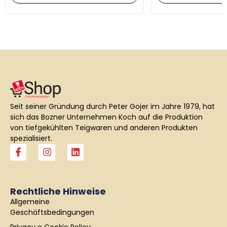
Seit seiner Gründung durch Peter Gojer im Jahre 1979, hat
sich das Bozner Unternehmen Koch auf die Produktion
von tiefgekühlten Teigwaren und anderen Produkten
spezialisiert.
F
I
L
a
n
i
c
s
n
e
t
k
b
a
e
Rechtliche Hinweise
o
g
d
Allgemeine
o
r
i
k
a
n
Geschäftsbedingungen
-
m
Privacy e Cookie Policy