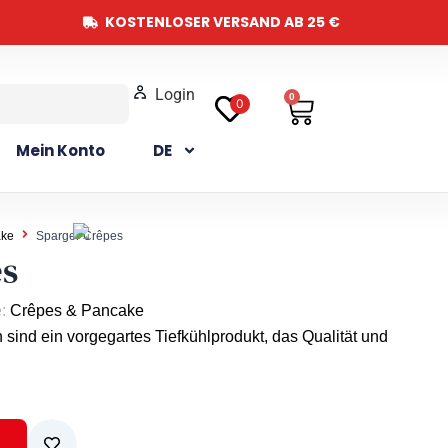
KOSTENLOSER VERSAND AB 25 €
Login
0
Warenkorb
0
Mein Konto
DE
ake
Spargel-Crêpes
es
e:
Crêpes & Pancake
 sind ein vorgegartes Tiefkühlprodukt, das Qualität und
b