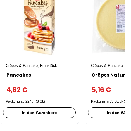
Crêpes & Pancake
,
Frühstück
Crêpes & Pancake
Pancakes
Crêpes Naturell
4,62
€
5,16
€
Packung zu 224gr (8 St.)
Packung mit 5 Stück 300
In den Warenkorb
In den War