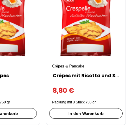
Crêpes & Pancake
êpes
Crêpes mit Ricotta und Spinat
8,80
€
750 gr
Packung mit 8 Stück 750 gr
Warenkorb
In den Warenkorb