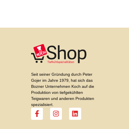
Seit seiner Gründung durch Peter
Gojer im Jahre 1979, hat sich das
Bozner Unternehmen Koch auf die
Produktion von tiefgekühlten
Teigwaren und anderen Produkten
spezialisiert.
F
I
L
a
n
i
c
s
n