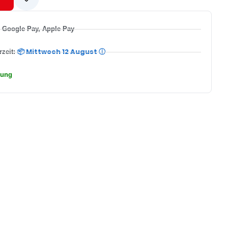
, Google Pay, Apple Pay
📦 Mittwoch 12 August
ⓘ
rzeit:
rung