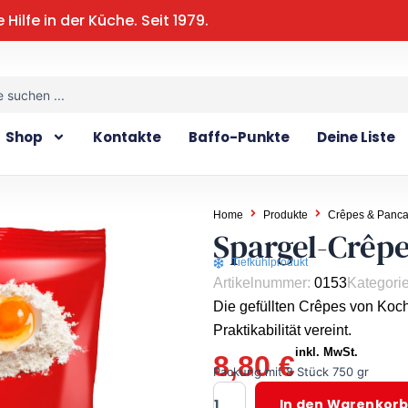
e Hilfe in der Küche. Seit 1979.
Shop
Kontakte
Baffo-Punkte
Deine Liste
Home
Produkte
Crêpes & Panc
Spargel-Crêp
Tiefkühlprodukt
Artikelnummer:
0153
Kategori
Die gefüllten Crêpes von Koch
Praktikabilität vereint.
inkl. MwSt.
8,80
€
Packung mit 8 Stück 750 gr
Spargel-
In den Warenkor
Crêpes