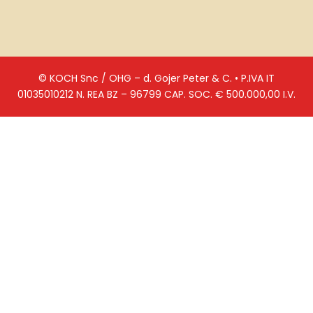
© KOCH Snc / OHG – d. Gojer Peter & C. • P.IVA IT
01035010212 N. REA BZ – 96799 CAP. SOC. € 500.000,00 I.V.