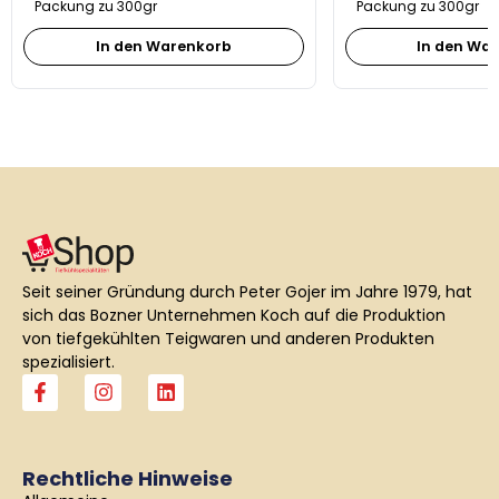
Packung zu 300gr
Packung zu 300gr
In den Warenkorb
In den Wa
Seit seiner Gründung durch Peter Gojer im Jahre 1979, hat
sich das Bozner Unternehmen Koch auf die Produktion
von tiefgekühlten Teigwaren und anderen Produkten
spezialisiert.
F
I
L
a
n
i
c
s
n
e
t
k
b
a
e
Rechtliche Hinweise
o
g
d