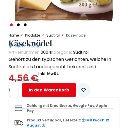
Home
Produkte
Südtirol
Käseknödel
Käseknödel
Tiefkühlprodukt
Artikelnummer:
0004
Kategorie:
Südtirol
Gehört zu den typischen Gerichten, welche in
Südtirol als Landesgericht bekannt sind.
inkl. MwSt.
4,56
€
Packung zu 300gr
Käseknödel
In den Warenkorb
Menge
Zahlung mit Kreditkarte, Google Pay, Apple
Pay
Produkt verfügbar, Lieferzeit:
📦 Mittwoch 12
August
ⓘ