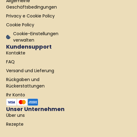
Allgemeine
o
r
i
k
a
n
Geschäftsbedingungen
-
m
Privacy e Cookie Policy
f
Cookie Policy
Cookie-Einstellungen
verwalten
Kundensupport
Kontakte
FAQ
Versand und Lieferung
Rückgaben und
Rückerstattungen
Ihr Konto
Unser Unternehmen
Über uns
Rezepte