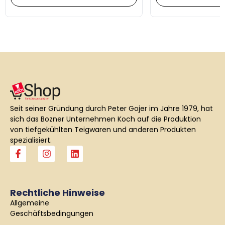
Seit seiner Gründung durch Peter Gojer im Jahre 1979, hat
sich das Bozner Unternehmen Koch auf die Produktion
von tiefgekühlten Teigwaren und anderen Produkten
spezialisiert.
F
I
L
a
n
i
c
s
n
e
t
k
b
a
e
Rechtliche Hinweise
o
g
d
Allgemeine
o
r
i
k
a
n
Geschäftsbedingungen
-
m