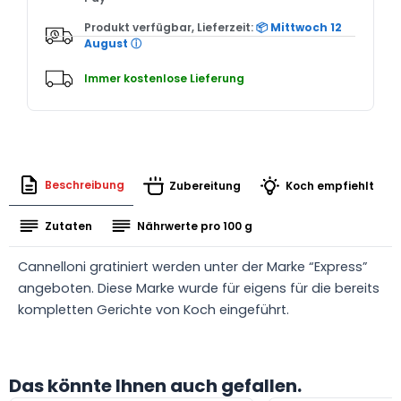
und
Tomatensauce
Produkt verfügbar, Lieferzeit:
📦 Mittwoch 12
Menge
August
ⓘ
Immer kostenlose Lieferung
Beschreibung
Zubereitung
Koch empfiehlt
Zutaten
Nährwerte pro 100 g
Cannelloni gratiniert werden unter der Marke “Express”
angeboten. Diese Marke wurde für eigens für die bereits
kompletten Gerichte von Koch eingeführt.
Das könnte Ihnen auch gefallen.