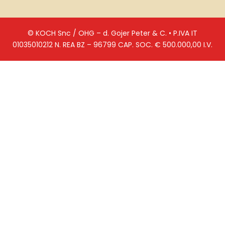
© KOCH Snc / OHG – d. Gojer Peter & C. • P.IVA IT
01035010212 N. REA BZ – 96799 CAP. SOC. € 500.000,00 I.V.