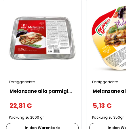
Fertiggerichte
Fertiggerichte
Melanzane alla parmigiana 2kg
22,81
€
5,13
€
Packung zu 2000 gr
Packung zu 350gr
In den Warenkorb
In den Wa