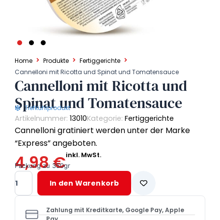
Home
Produkte
Fertiggerichte
Cannelloni mit Ricotta und Spinat und Tomatensauce
Cannelloni mit Ricotta und
Spinat und Tomatensauce
Tiefkühlprodukt
Artikelnummer:
13010
Kategorie:
Fertiggerichte
Cannelloni gratiniert werden unter der Marke
“Express” angeboten.
inkl. MwSt.
4,98
€
Packung zu 350gr
Cannelloni
In den Warenkorb
mit
Ricotta
und
Zahlung mit Kreditkarte, Google Pay, Apple
Spinat
Pay