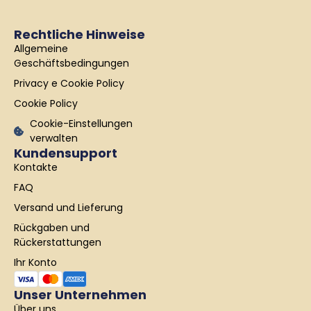
c
s
n
e
t
k
b
a
e
Rechtliche Hinweise
o
g
d
Allgemeine
o
r
i
k
a
n
Geschäftsbedingungen
-
m
Privacy e Cookie Policy
f
Cookie Policy
Cookie-Einstellungen
verwalten
Kundensupport
Kontakte
FAQ
Versand und Lieferung
Rückgaben und
Rückerstattungen
Ihr Konto
Unser Unternehmen
Über uns