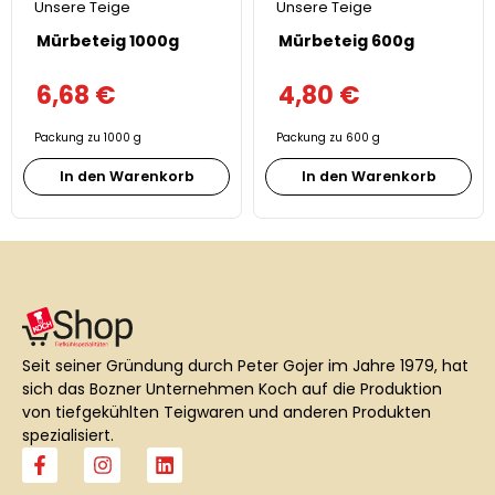
Unsere Teige
Unsere Teige
Mürbeteig 1000g
Mürbeteig 600g
6,68
€
4,80
€
Packung zu 1000 g
Packung zu 600 g
In den Warenkorb
In den Warenkorb
Seit seiner Gründung durch Peter Gojer im Jahre 1979, hat
sich das Bozner Unternehmen Koch auf die Produktion
von tiefgekühlten Teigwaren und anderen Produkten
spezialisiert.
F
I
L
a
n
i